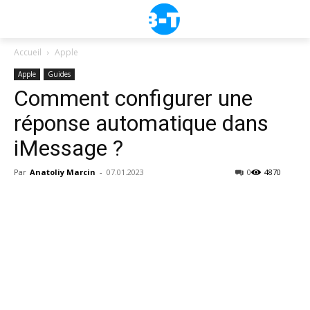
Accueil
Apple
Apple
Guides
Comment configurer une
réponse automatique dans
iMessage ?
Par
Anatoliy Marcin
-
07.01.2023
0
4870