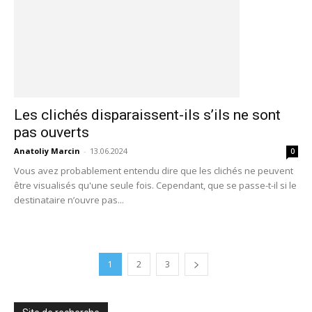
Les clichés disparaissent-ils s’ils ne sont
pas ouverts
Anatoliy Marcin
-
13.06.2024
0
Vous avez probablement entendu dire que les clichés ne peuvent
être visualisés qu'une seule fois. Cependant, que se passe-t-il si le
destinataire n’ouvre pas...
1
2
3