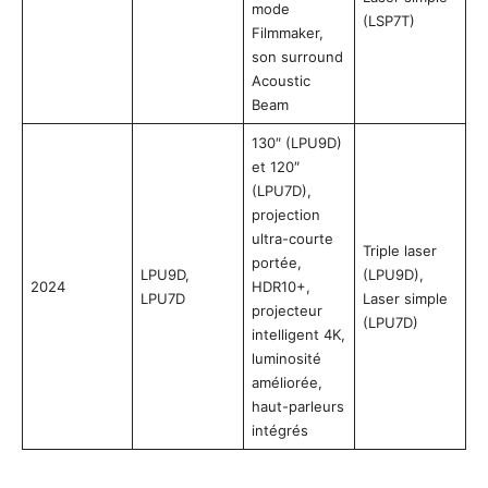
mode
(LSP7T)
Filmmaker,
son surround
Acoustic
Beam
130″ (LPU9D)
et 120″
(LPU7D),
projection
ultra-courte
Triple laser
portée,
LPU9D,
(LPU9D),
2024
HDR10+,
LPU7D
Laser simple
projecteur
(LPU7D)
intelligent 4K,
luminosité
améliorée,
haut-parleurs
intégrés