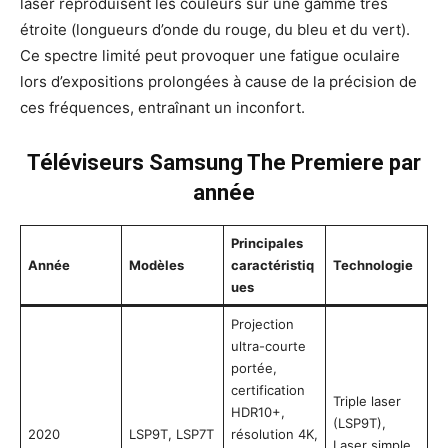
laser reproduisent les couleurs sur une gamme très
étroite (longueurs d’onde du rouge, du bleu et du vert).
Ce spectre limité peut provoquer une fatigue oculaire
lors d’expositions prolongées à cause de la précision de
ces fréquences, entraînant un inconfort.
Téléviseurs Samsung The Premiere par
année
Principales
Année
Modèles
caractéristiq
Technologie
ues
Projection
ultra-courte
portée,
certification
Triple laser
HDR10+,
(LSP9T),
2020
LSP9T, LSP7T
résolution 4K,
Laser simple