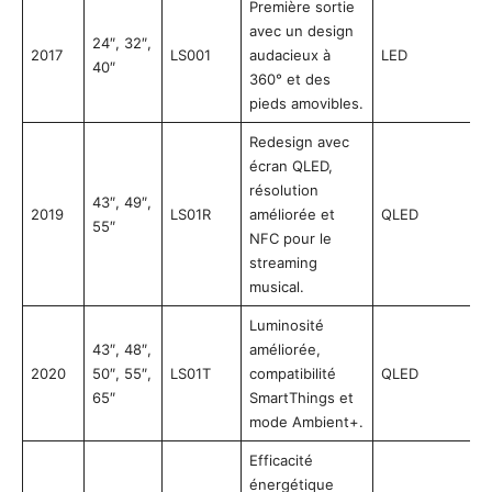
Première sortie
avec un design
24″, 32″,
2017
LS001
audacieux à
LED
40″
360° et des
pieds amovibles.
Redesign avec
écran QLED,
résolution
43″, 49″,
2019
LS01R
améliorée et
QLED
55″
NFC pour le
streaming
musical.
Luminosité
43″, 48″,
améliorée,
2020
50″, 55″,
LS01T
compatibilité
QLED
65″
SmartThings et
mode Ambient+.
Efficacité
énergétique