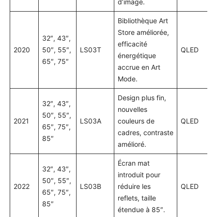
d’image.
Bibliothèque Art
Store améliorée,
32″, 43″,
efficacité
2020
50″, 55″,
LS03T
QLED
énergétique
65″, 75″
accrue en Art
Mode.
Design plus fin,
32″, 43″,
nouvelles
50″, 55″,
2021
LS03A
couleurs de
QLED
65″, 75″,
cadres, contraste
85″
amélioré.
Écran mat
32″, 43″,
introduit pour
50″, 55″,
2022
LS03B
réduire les
QLED
65″, 75″,
reflets, taille
85″
étendue à 85″.