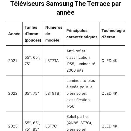
Téléviseurs Samsung The Terrace par
année
Tailles
Numéros
Principales
Technologie
Année
d’écran
de
caractéristiques
d’écran
(pouces)
modèle
Anti-reflet,
55″, 65″,
classification
2021
LST7TA
QLED 4K
75″
IP55, luminosité
2000 nits
Luminosité plus
élevée pour le
2022
65″, 75″
LST9TB
plein soleil,
QLED 4K
classification
IP56
Soleil partiel
55″, 65″,
(QN85LST7C),
2023
LST7C
QLED 4K
75″, 85″
plein soleil