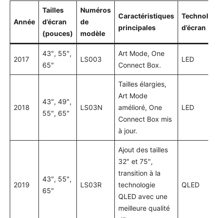
Tailles
Numéros
Caractéristiques
Technolog
Année
d’écran
de
principales
d’écran
(pouces)
modèle
43″, 55″,
Art Mode, One
2017
LS003
LED
65″
Connect Box.
Tailles élargies,
Art Mode
43″, 49″,
2018
LS03N
amélioré, One
LED
55″, 65″
Connect Box mis
à jour.
Ajout des tailles
32″ et 75″,
transition à la
43″, 55″,
2019
LS03R
technologie
QLED
65″
QLED avec une
meilleure qualité