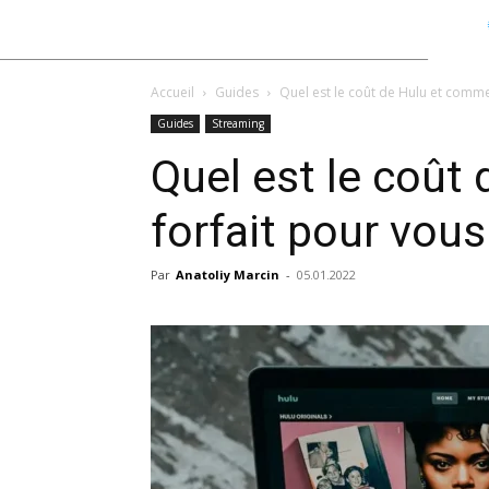
Accueil
Guides
Quel est le coût de Hulu et comment
Guides
Streaming
Quel est le coût 
forfait pour vous
Par
Anatoliy Marcin
-
05.01.2022