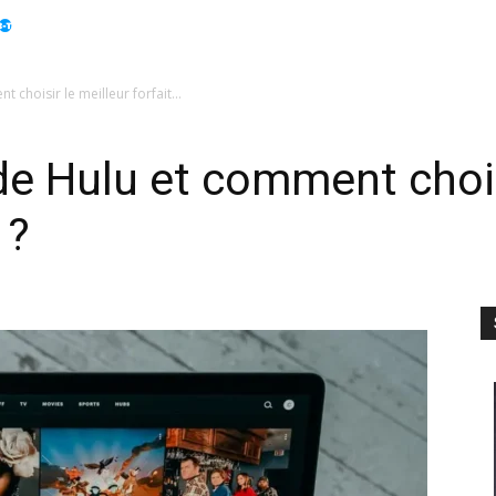
Apple
Displays
Électroménager
Guides
Info
 choisir le meilleur forfait...
de Hulu et comment chois
 ?