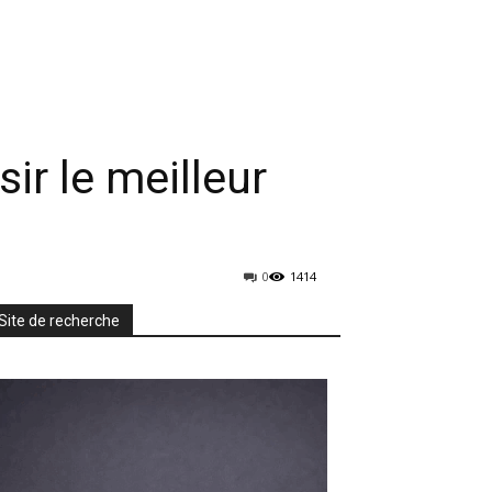
rmatique
Mobiles
TV & Audio
More
ir le meilleur
0
1414
Site de recherche