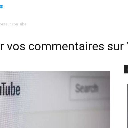
Apple
Displays
Électroménager
Guides
Info
res sur YouTube
r vos commentaires sur