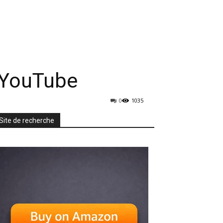
rmatique
Mobiles
TV & Audio
More
 YouTube
0
1035
Site de recherche