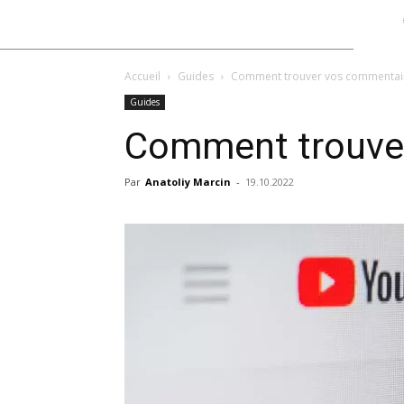
Accueil
Guides
Comment trouver vos commentai
Guides
Comment trouve
Par
Anatoliy Marcin
-
19.10.2022