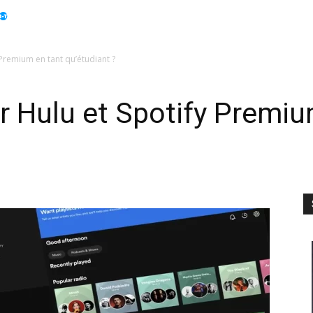
Apple
Displays
Électroménager
Guides
Info
Premium en tant qu’étudiant ?
 Hulu et Spotify Premiu