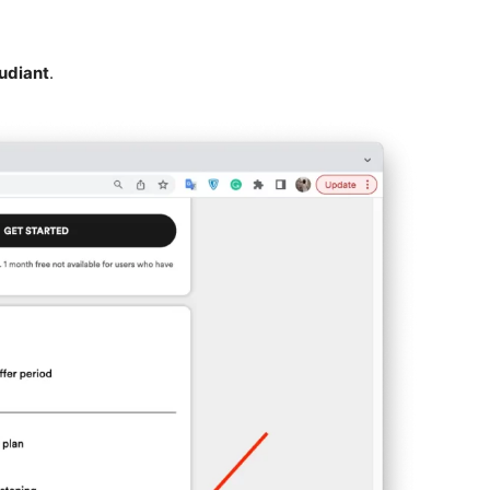
udiant
.