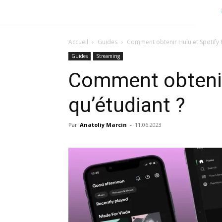
Accueil
Guides
Comment obtenir Hulu et Spotify 
Guides
Streaming
Comment obtenir
qu’étudiant ?
Par
Anatoliy Marcin
-
11.06.2023