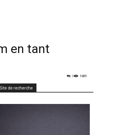
rmatique
Mobiles
TV & Audio
More
m en tant
0
1689
Site de recherche