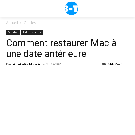
Accueil
Guides
Guides
Informatique
Comment restaurer Mac à
une date antérieure
Par
Anatoliy Marcin
-
26.04.2023
0
2426