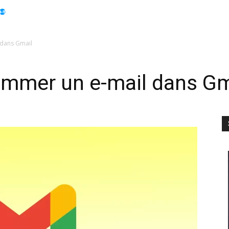
Apple
Displays
Électroménager
Guides
Info
dans Gmail
mmer un e-mail dans Gm