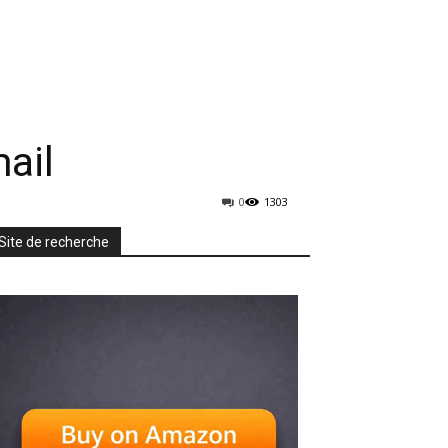
rmatique
Mobiles
TV & Audio
More
ail
0
1303
Site de recherche