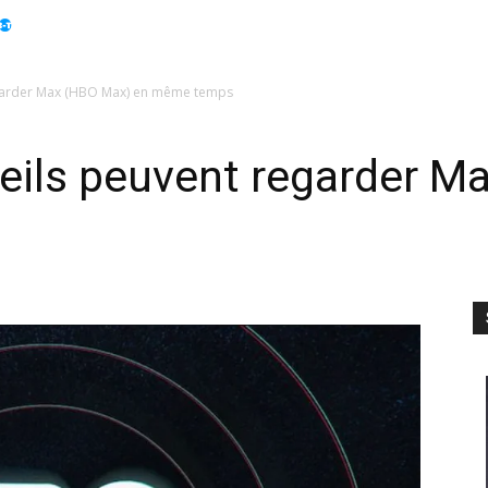
Apple
Displays
Électroménager
Guides
Info
garder Max (HBO Max) en même temps
eils peuvent regarder M