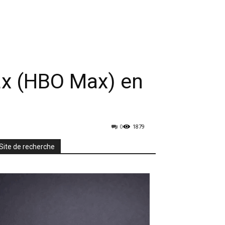
rmatique
Mobiles
TV & Audio
More
ax (HBO Max) en
0
1879
Site de recherche