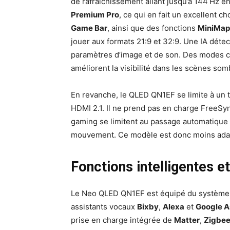
de rafraîchissement allant jusqu’à 144 Hz e
Premium Pro
, ce qui en fait un excellent c
Game Bar
, ainsi que des fonctions
MiniMap
jouer aux formats 21:9 et 32:9. Une IA déte
paramètres d’image et de son. Des mode
améliorent la visibilité dans les scènes somb
En revanche, le QLED QN1EF se limite à un 
HDMI 2.1. Il ne prend pas en charge FreeSyn
gaming se limitent au passage automatique 
mouvement. Ce modèle est donc moins ada
Fonctions intelligentes e
Le Neo QLED QN1EF est équipé du systèm
assistants vocaux
Bixby
,
Alexa
et
Google A
prise en charge intégrée de
Matter
,
Zigbe