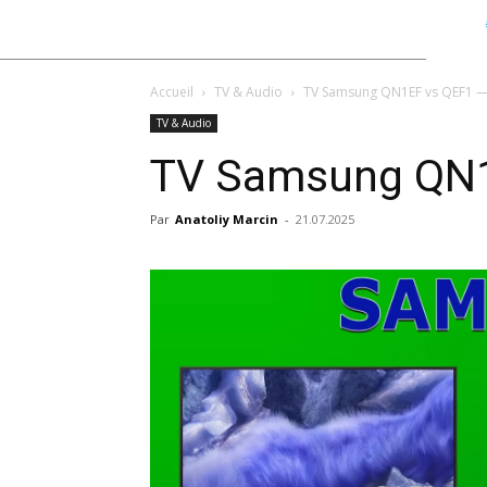
Accueil
TV & Audio
TV Samsung QN1EF vs QEF1 
TV & Audio
TV Samsung QN
Par
Anatoliy Marcin
-
21.07.2025