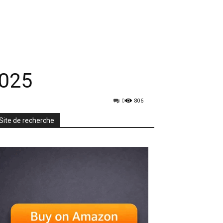
rmatique
Mobiles
TV & Audio
More
025
0
806
Site de recherche