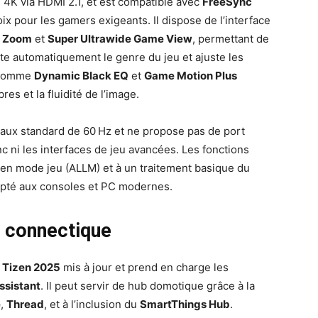
n 4K via HDMI 2.1, et est compatible avec
FreeSync
hoix pour les gamers exigeants. Il dispose de l’interface
 Zoom
et
Super Ultrawide Game View
, permettant de
cte automatiquement le genre du jeu et ajuste les
s comme
Dynamic Black EQ
et
Game Motion Plus
res et la fluidité de l’image.
taux standard de 60 Hz et ne propose pas de port
c ni les interfaces de jeu avancées. Les fonctions
en mode jeu (ALLM) et à un traitement basique du
pté aux consoles et PC modernes.
t connectique
e
Tizen 2025
mis à jour et prend en charge les
ssistant
. Il peut servir de hub domotique grâce à la
e
,
Thread
, et à l’inclusion du
SmartThings Hub
.