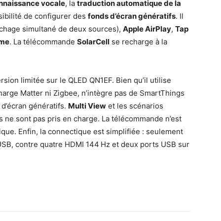
nnaissance vocale
, la
traduction automatique de la
ssibilité de configurer des
fonds d’écran génératifs
. Il
ichage simultané de deux sources),
Apple AirPlay
,
Tap
ime
. La télécommande
SolarCell
se recharge à la
sion limitée sur le QLED QN1EF. Bien qu’il utilise
harge Matter ni Zigbee, n’intègre pas de SmartThings
d’écran génératifs.
Multi View
et les scénarios
ls ne sont pas pris en charge. La télécommande n’est
que. Enfin, la connectique est simplifiée : seulement
t USB, contre quatre HDMI 144 Hz et deux ports USB sur