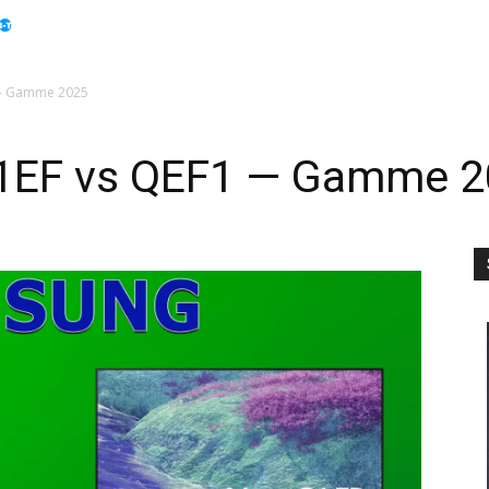
Apple
Displays
Électroménager
Guides
Info
— Gamme 2025
1EF vs QEF1 — Gamme 2