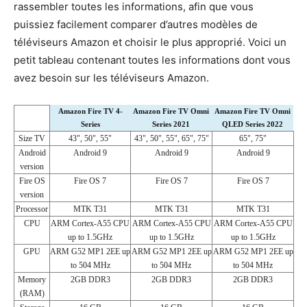
rassembler toutes les informations, afin que vous
puissiez facilement comparer d’autres modèles de
téléviseurs Amazon et choisir le plus approprié. Voici un
petit tableau contenant toutes les informations dont vous
avez besoin sur les téléviseurs Amazon.
Amazon Fire TV 4-
Amazon Fire TV Omni
Amazon Fire TV Omni
Series
Series 2021
QLED Series 2022
Size TV
43", 50", 55"
43", 50", 55", 65", 75"
65", 75"
Android
Android 9
Android 9
Android 9
version
Fire OS
Fire OS 7
Fire OS 7
Fire OS 7
version
Processor
MTK T31
MTK T31
MTK T31
CPU
ARM Cortex-A55 CPU
ARM Cortex-A55 CPU
ARM Cortex-A55 CPU
up to 1.5GHz
up to 1.5GHz
up to 1.5GHz
GPU
ARM G52 MP1 2EE up
ARM G52 MP1 2EE up
ARM G52 MP1 2EE up
to 504 MHz
to 504 MHz
to 504 MHz
Memory
2GB DDR3
2GB DDR3
2GB DDR3
(RAM)