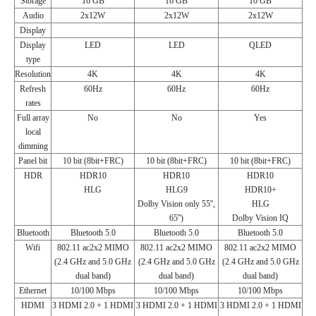
Storage
16 GB
16 GB
16 GB
Audio
2x12W
2x12W
2x12W
Display
Display
LED
LED
QLED
type
Resolution
4K
4K
4K
Refresh
60Hz
60Hz
60Hz
rates
Full array
No
No
Yes
local
dimming
Panel bit
10 bit (8bit+FRC)
10 bit (8bit+FRC)
10 bit (8bit+FRC)
HDR
HDR10
HDR10
HDR10
HLG
HLG9
HDR10+
Dolby Vision only 55'',
HLG
65'')
Dolby Vision IQ
Bluetooth
Bluetooth 5.0
Bluetooth 5.0
Bluetooth 5.0
Wifi
802.11 ac2x2 MIMO
802.11 ac2x2 MIMO
802.11 ac2x2 MIMO
(2.4 GHz and 5.0 GHz
(2.4 GHz and 5.0 GHz
(2.4 GHz and 5.0 GHz
dual band)
dual band)
dual band)
Ethernet
10/100 Mbps
10/100 Mbps
10/100 Mbps
HDMI
3 HDMI 2.0 + 1 HDMI
3 HDMI 2.0 + 1 HDMI
3 HDMI 2.0 + 1 HDMI