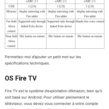
eARC 2.1
eARC 2.1
eARC 2.1
USB
1 (2.0)
1 (2.0)
1 (2.0)
Miracast
display mirroring with
display mirroring with
display mirroring with
Fire tablet
Fire tablet
Fire tablet
Far-field
Supported only through
Supported only through
Hands-free voice control
Alexa
linked Echo device
linked Echo device
control
Near-field
Mic button on remote
Mic button on remote
Mic button on remote
Alexa
control
Permettez-moi d’ajouter un petit mot sur les
spécifications techniques.
OS Fire TV
Fire TV est le système d’exploitation d’Amazon, bien qu’il
soit basé sur Android. Pour utiliser pleinement le
téléviseur, vous devez vous connecter à votre compte