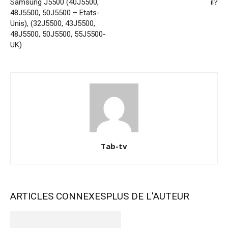
Samsung J5500 (40J5500,
il?
48J5500, 50J5500 – Etats-
Unis), (32J5500, 43J5500,
48J5500, 50J5500, 55J5500-
UK)
Tab-tv
ARTICLES CONNEXES
PLUS DE L'AUTEUR