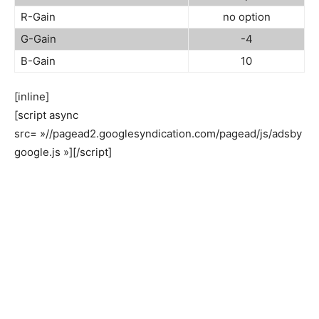
R-Gain
no option
G-Gain
-4
B-Gain
10
[inline]
[script async
src= »//pagead2.googlesyndication.com/pagead/js/adsby
google.js »][/script]