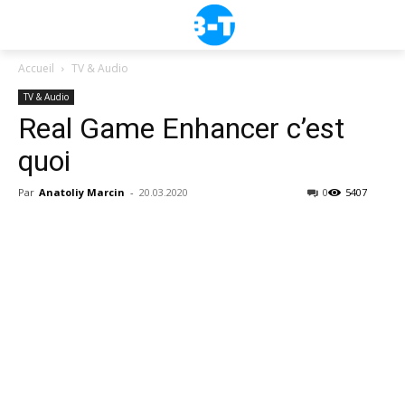
Accueil
TV & Audio
TV & Audio
Real Game Enhancer c’est
quoi
Par
Anatoliy Marcin
-
20.03.2020
0
5407