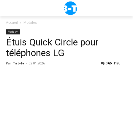
Accueil
Mobiles
Mobiles
Étuis Quick Circle pour
téléphones LG
Par
Tab-tv
-
02.01.2026
0
1193