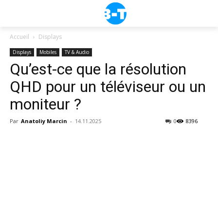
Accueil
Displays
Displays
Mobiles
TV & Audio
Qu’est-ce que la résolution
QHD pour un téléviseur ou un
moniteur ?
Par
Anatoliy Marcin
-
14.11.2025
0
8396