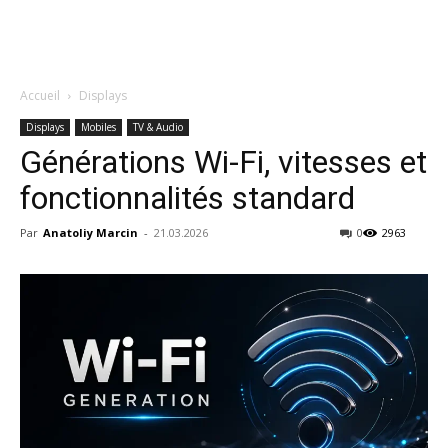
Accueil
Displays
Displays
Mobiles
TV & Audio
Générations Wi-Fi, vitesses et
fonctionnalités standard
Par
Anatoliy Marcin
-
21.03.2026
0
2963