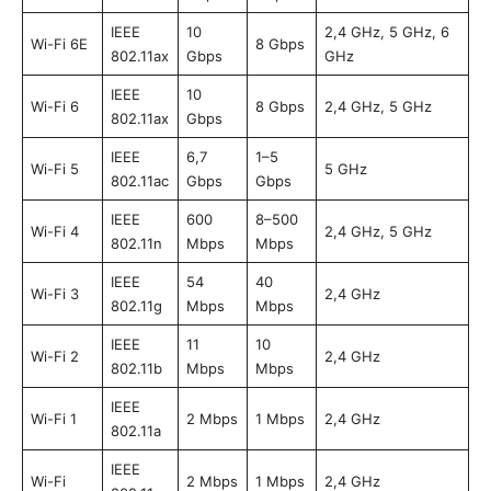
IEEE
10
2,4 GHz, 5 GHz, 6
Wi-Fi 6E
8 Gbps
802.11ax
Gbps
GHz
IEEE
10
Wi-Fi 6
8 Gbps
2,4 GHz, 5 GHz
802.11ax
Gbps
IEEE
6,7
1–5
Wi-Fi 5
5 GHz
802.11ac
Gbps
Gbps
IEEE
600
8–500
Wi-Fi 4
2,4 GHz, 5 GHz
802.11n
Mbps
Mbps
IEEE
54
40
Wi-Fi 3
2,4 GHz
802.11g
Mbps
Mbps
IEEE
11
10
Wi-Fi 2
2,4 GHz
802.11b
Mbps
Mbps
IEEE
Wi-Fi 1
2 Mbps
1 Mbps
2,4 GHz
802.11a
IEEE
Wi-Fi
2 Mbps
1 Mbps
2,4 GHz