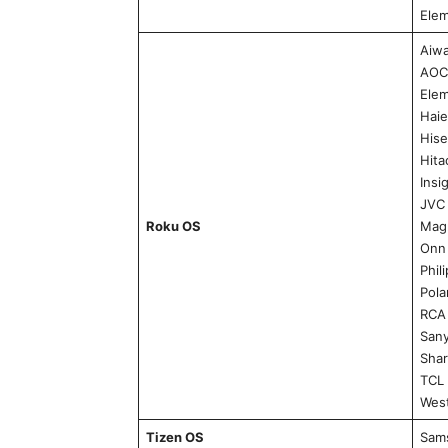
Ele
Aiw
AOC
Ele
Haie
His
Hita
Insi
JVC
Roku OS
Mag
Onn
Phil
Pola
RCA
San
Sha
TCL
Wes
Tizen OS
Sam