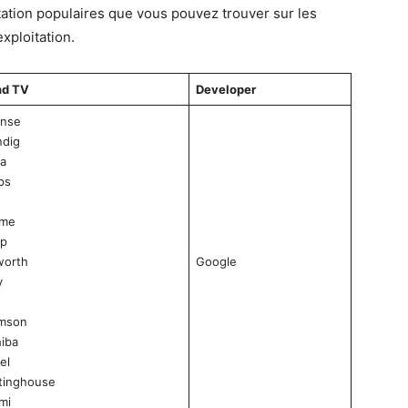
itation populaires que vous pouvez trouver sur les
exploitation.
nd TV
Developer
ense
ndig
a
ips
lme
rp
worth
Google
y
mson
iba
el
tinghouse
mi