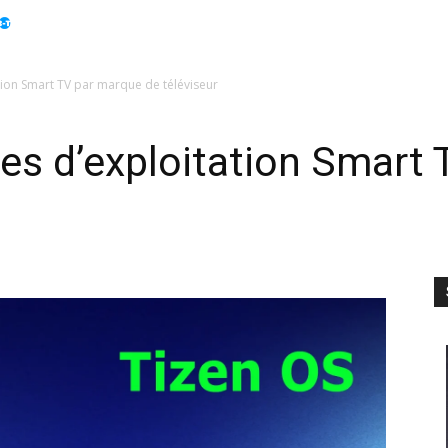
Apple
Displays
Électroménager
Guides
Info
tion Smart TV par marque de téléviseur
es d’exploitation Smart