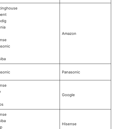
tinghouse
ment
ndig
gnia
Amazon
ense
sonic
iba
sonic
Panasonic
ense
y
Google
ips
ense
iba
Hisense
rp