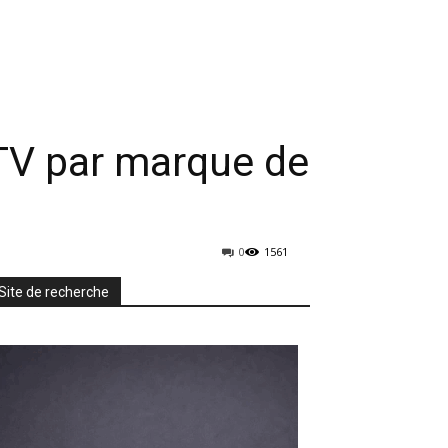
rmatique
Mobiles
TV & Audio
More
 TV par marque de
0
1561
Site de recherche