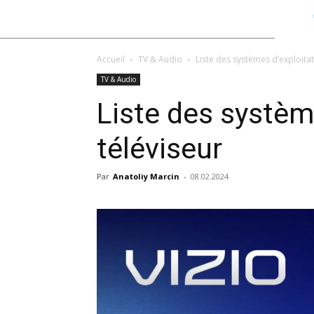
Accueil
TV & Audio
Liste des systèmes d’exploita
TV & Audio
Liste des systèm
téléviseur
Par
Anatoliy Marcin
-
08.02.2024