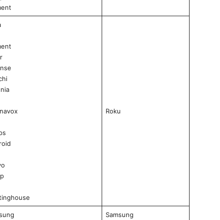
ment
a
ment
r
ense
chi
gnia
navox
Roku
ips
roid
yo
rp
tinghouse
sung
Samsung