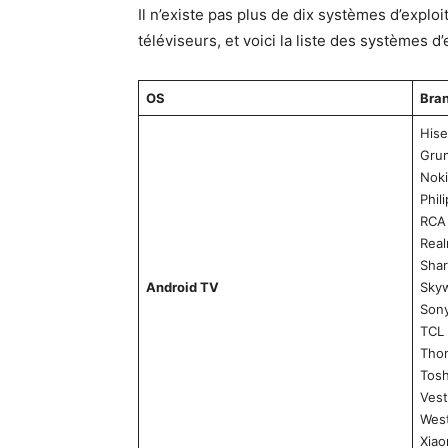
Il n’existe pas plus de dix systèmes d’explo
téléviseurs, et voici la liste des systèmes d’
OS
Bra
His
Gru
Noki
Phil
RCA
Rea
Sha
Android TV
Sky
Son
TCL
Tho
Tosh
Vest
Wes
Xiao