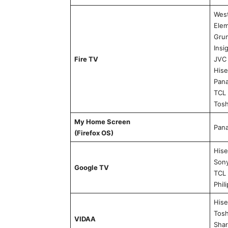
Wes
Ele
Gru
Insi
Fire TV
JVC
His
Pana
TCL
Tosh
My Home Screen
Pana
(Firefox OS)
His
Son
Google TV
TCL
Phil
His
Tosh
VIDAA
Sha