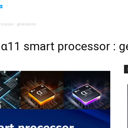
Apple
Displays
Électroménager
Guides
Info
rocessor : générations
, α11 smart processor : 