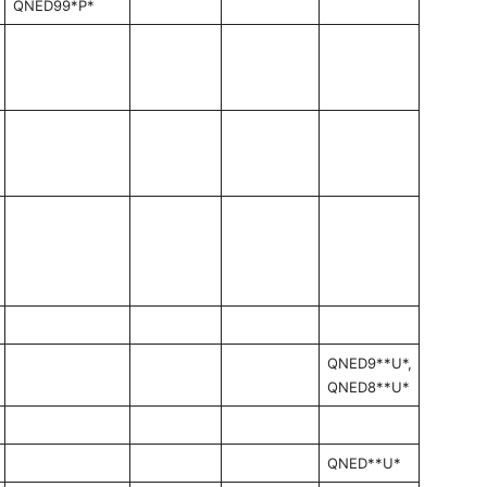
QNED99*P*
QNED9**U*,
QNED8**U*
QNED**U*