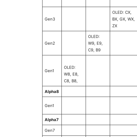
OLED: CX,
Gen3
BX, GX, WX,
ZX
OLED:
Gen2
W9, E9,
C9, B9
OLED:
Gen1
W8, E8,
C8, B8,
Alpha8
Gen1
Alpha7
Gen7