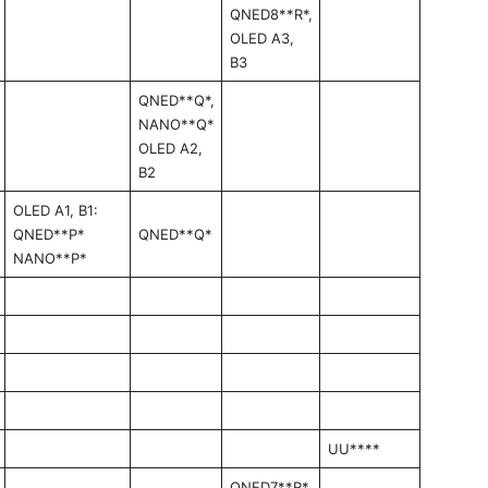
QNED8**R*,
OLED A3,
B3
QNED**Q*,
NANO**Q*
OLED A2,
B2
OLED A1, B1:
QNED**P*
QNED**Q*
NANO**P*
UU****
QNED7**R*