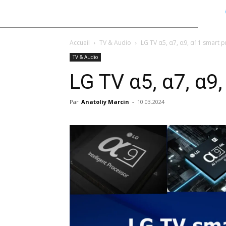
Accueil
TV & Audio
LG TV α5, α7, α9, α11 smart p
TV & Audio
LG TV α5, α7, α9
Par
Anatoliy Marcin
-
10.03.2024