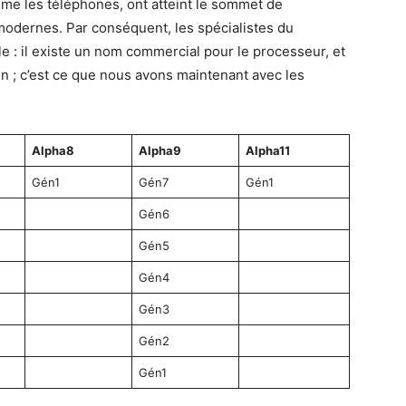
me les téléphones, ont atteint le sommet de
modernes. Par conséquent, les spécialistes du
 : il existe un nom commercial pour le processeur, et
 ; c’est ce que nous avons maintenant avec les
Alpha8
Alpha9
Alpha11
Gén1
Gén7
Gén1
Gén6
Gén5
Gén4
Gén3
Gén2
Gén1