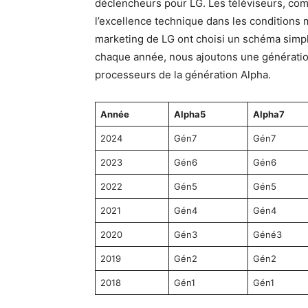
déclencheurs pour LG. Les téléviseurs, com
l’excellence technique dans les conditions 
marketing de LG ont choisi un schéma simple
chaque année, nous ajoutons une génération
processeurs de la génération Alpha.
Année
Alpha5
Alpha7
2024
Gén7
Gén7
2023
Gén6
Gén6
2022
Gén5
Gén5
2021
Gén4
Gén4
2020
Gén3
Géné3
2019
Gén2
Gén2
2018
Gén1
Gén1