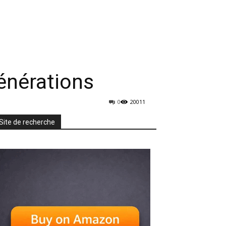
rmatique
Mobiles
TV & Audio
More
générations
0
20011
Site de recherche