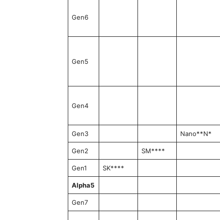
Gen6
Gen5
Gen4
Gen3
Nano**N*
Gen2
SM****
Gen1
SK****
Alpha5
Gen7