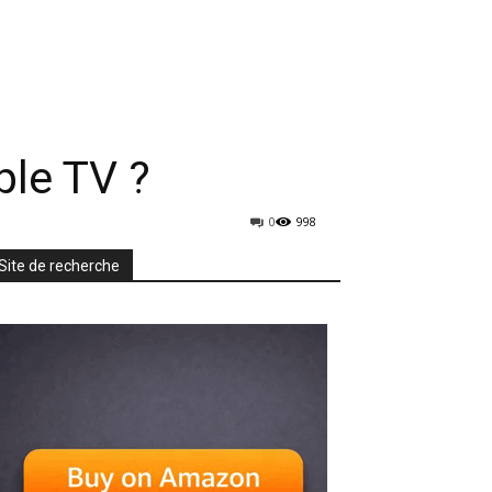
rmatique
Mobiles
TV & Audio
More
le TV ?
0
998
Site de recherche