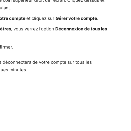
coin supérieur droit de l’écran. Cliquez dessus et
ulant.
otre compte
et cliquez sur
Gérer votre compte
.
mètres
, vous verrez l’option
Déconnexion de tous les
firmer.
us déconnectera de votre compte sur tous les
ques minutes.