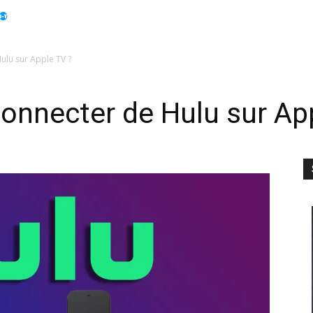
Apple
Displays
Électroménager
Guides
Info
lu sur Apple TV ?
nnecter de Hulu sur App