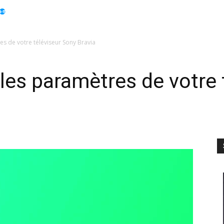
Apple
Displays
Électroménager
Guides
Info
res de votre téléviseur Sony Bravia
r les paramètres de votre