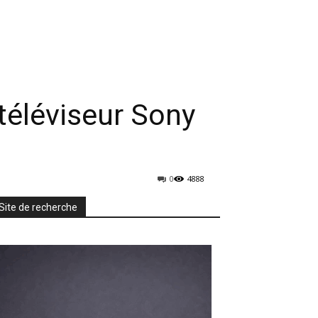
rmatique
Mobiles
TV & Audio
More
 téléviseur Sony
0
4888
Site de recherche