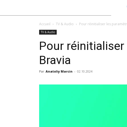
Accueil
TV & Audio
Pour réinitialiser les paramèt
TV & Audio
Pour réinitialise
Bravia
Par
Anatoliy Marcin
-
02.10.2024