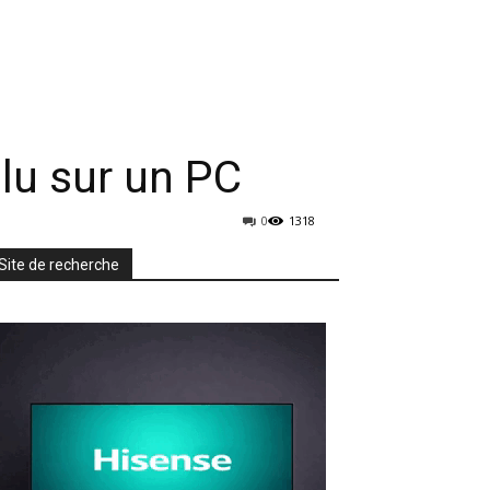
rmatique
Mobiles
TV & Audio
More
lu sur un PC
0
1318
Site de recherche