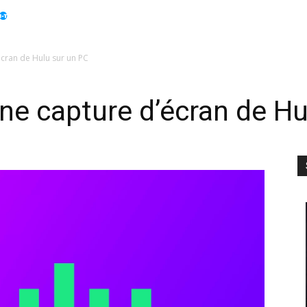
Apple
Displays
Électroménager
Guides
Info
cran de Hulu sur un PC
e capture d’écran de Hu