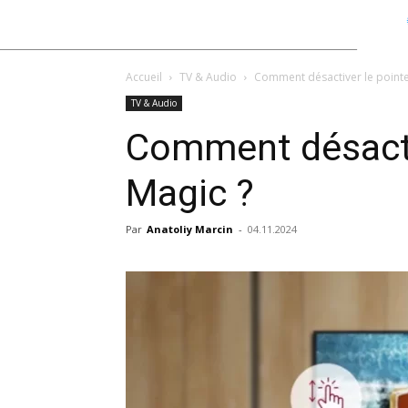
Accueil
TV & Audio
Comment désactiver le point
TV & Audio
Comment désacti
Magic ?
Par
Anatoliy Marcin
-
04.11.2024