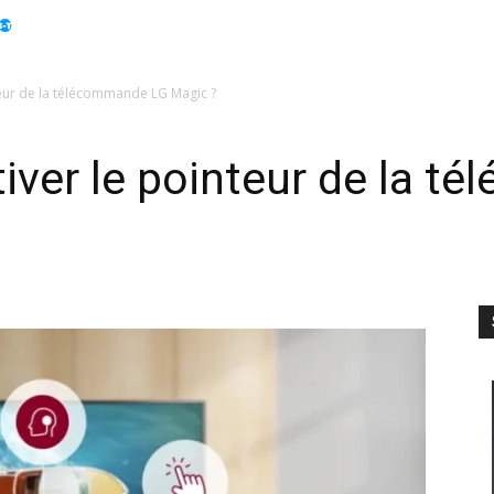
Apple
Displays
Électroménager
Guides
Info
eur de la télécommande LG Magic ?
ver le pointeur de la t