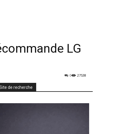
rmatique
Mobiles
TV & Audio
More
élécommande LG
0
27538
Site de recherche