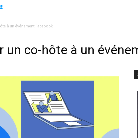
Apple
Displays
Électroménager
Guides
Info
hôte à un événement Facebook
 un co-hôte à un événe