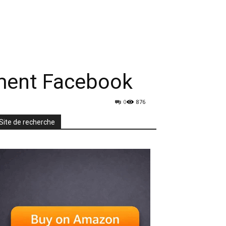
rmatique
Mobiles
TV & Audio
More
ment Facebook
0
876
Site de recherche