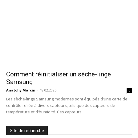
Comment réinitialiser un sèche-linge
Samsung
Anatoliy Marcin
-
18.02.2025
0
Les sèche-linge Samsung modernes sont équipés d'une carte de
contrôle reliée à divers capteurs, tels que des capteurs de
température et d'humidité. Ces capteurs...
Site de recherche