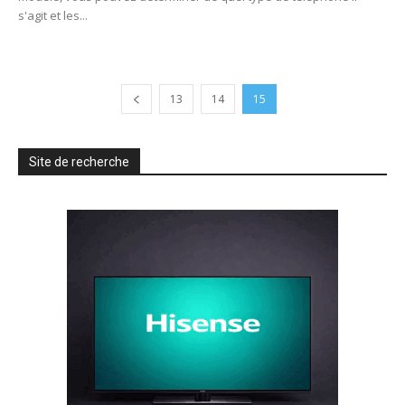
s'agit et les...
13
14
15
Site de recherche