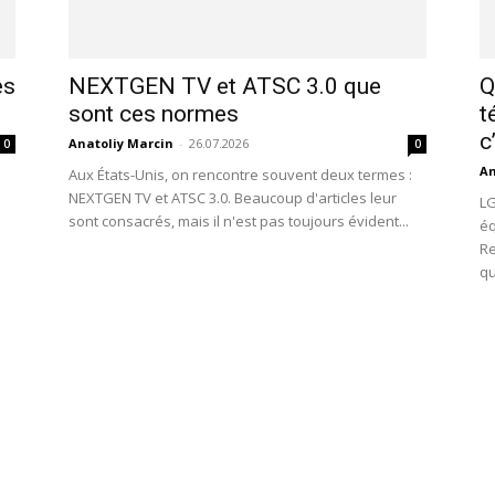
es
NEXTGEN TV et ATSC 3.0 que
Q
sont ces normes
t
c
Anatoliy Marcin
-
26.07.2026
0
0
An
Aux États-Unis, on rencontre souvent deux termes :
NEXTGEN TV et ATSC 3.0. Beaucoup d'articles leur
LG
sont consacrés, mais il n'est pas toujours évident...
éq
Re
qu