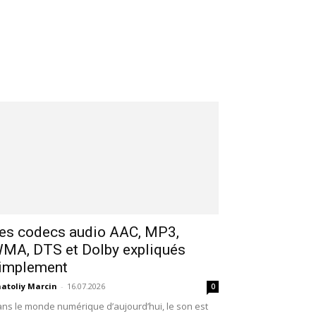
es codecs audio AAC, MP3,
MA, DTS et Dolby expliqués
implement
atoliy Marcin
-
16.07.2026
0
ns le monde numérique d’aujourd’hui, le son est