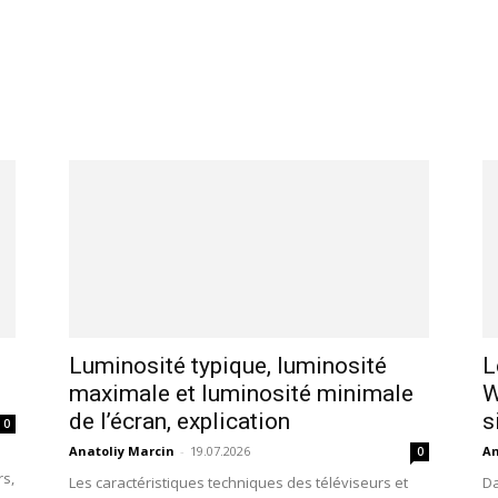
Luminosité typique, luminosité
L
maximale et luminosité minimale
W
de l’écran, explication
s
0
Anatoliy Marcin
-
19.07.2026
An
0
rs,
Les caractéristiques techniques des téléviseurs et
Da