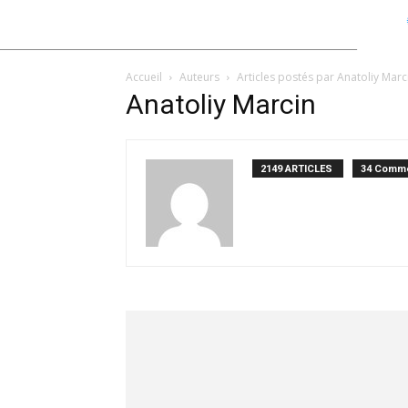
Accueil
Auteurs
Articles postés par Anatoliy Marc
Anatoliy Marcin
2149 ARTICLES
34 Comme