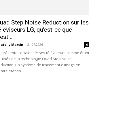
uad Step Noise Reduction sur les
éléviseurs LG, qu’est-ce que
’est...
atoliy Marcin
-
21.07.2026
0
 présente certains de ses téléviseurs comme étant
uipés de la technologie Quad Step Noise
duction, un système de traitement d'image en
atre étapes....