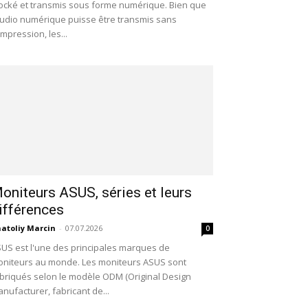
ocké et transmis sous forme numérique. Bien que
audio numérique puisse être transmis sans
mpression, les...
oniteurs ASUS, séries et leurs
ifférences
atoliy Marcin
-
07.07.2026
0
US est l'une des principales marques de
niteurs au monde. Les moniteurs ASUS sont
briqués selon le modèle ODM (Original Design
nufacturer, fabricant de...