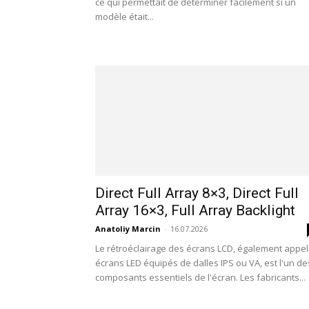
ce qui permettait de déterminer facilement si un
modèle était...
Direct Full Array 8×3, Direct Full
Array 16×3, Full Array Backlight
Anatoliy Marcin
-
16.07.2026
Le rétroéclairage des écrans LCD, également appe
écrans LED équipés de dalles IPS ou VA, est l'un de
composants essentiels de l'écran. Les fabricants...