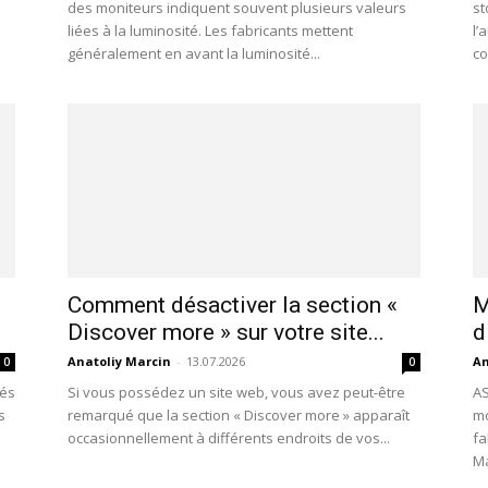
des moniteurs indiquent souvent plusieurs valeurs
st
liées à la luminosité. Les fabricants mettent
l’
généralement en avant la luminosité...
co
Comment désactiver la section «
M
Discover more » sur votre site...
d
Anatoliy Marcin
-
13.07.2026
An
0
0
lés
Si vous possédez un site web, vous avez peut-être
AS
s
remarqué que la section « Discover more » apparaît
mo
occasionnellement à différents endroits de vos...
fa
Ma