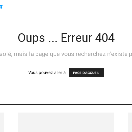
Apple
Displays
Électroménager
Guides
Info
Oups ... Erreur 404
solé, mais la page que vous recherchez n'existe p
Vous pouvez aller à
PAGE D'ACCUEIL