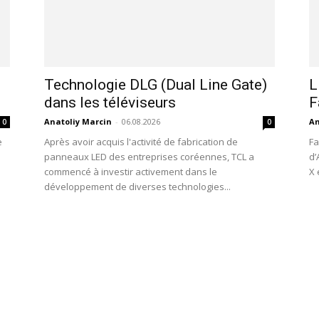
Technologie DLG (Dual Line Gate)
L
dans les téléviseurs
F
Anatoliy Marcin
-
06.08.2026
An
0
0
e
Après avoir acquis l'activité de fabrication de
Fa
panneaux LED des entreprises coréennes, TCL a
d’
commencé à investir activement dans le
X 
développement de diverses technologies...