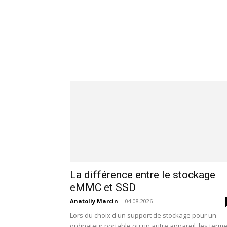
La différence entre le stockage
eMMC et SSD
Anatoliy Marcin
-
04.08.2026
Lors du choix d'un support de stockage pour un
ordinateur portable ou un autre appareil, les term