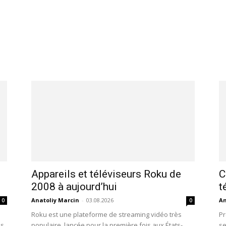
Appareils et téléviseurs Roku de
C
2008 à aujourd’hui
t
Anatoliy Marcin
-
03.08.2026
An
0
0
Roku est une plateforme de streaming vidéo très
Pr
es
populaire, lancée pour la première fois aux États-
se