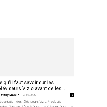
e qu’il faut savoir sur les
éléviseurs Vizio avant de les...
atoliy Marcin
-
03.08.2026
0
ésentation des téléviseurs Vizio. Production,
rvice. Gamme, Série P Quantum X Series Quantum