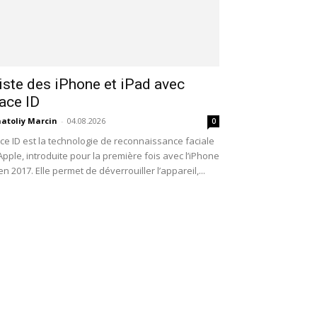
iste des iPhone et iPad avec
ace ID
atoliy Marcin
-
04.08.2026
0
ce ID est la technologie de reconnaissance faciale
Apple, introduite pour la première fois avec l’iPhone
en 2017. Elle permet de déverrouiller l’appareil,...