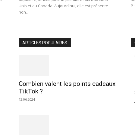
Unis et au Canada. Aujourd'hui, elle est présente
P-
non...
ARTICLES POPULAIRES
Combien valent les points cadeaux
TikTok ?
13.06.2024