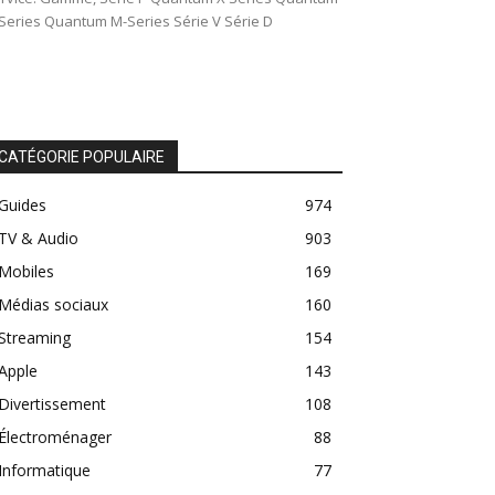
Series Quantum M-Series Série V Série D
CATÉGORIE POPULAIRE
Guides
974
TV & Audio
903
Mobiles
169
Médias sociaux
160
Streaming
154
Apple
143
Divertissement
108
Électroménager
88
Informatique
77